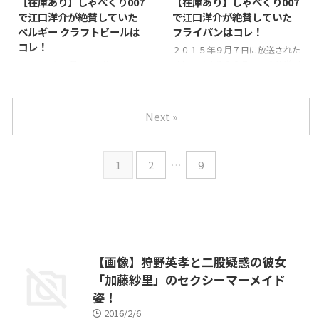
【在庫あり】しゃべくり007
【在庫あり】しゃべくり007
しました！ということで、この福
バカラのグラスが買える通販ネッ
で江口洋介が絶賛していた
で江口洋介が絶賛していた
山雅治さんと千原ジュニアさんと
トショップを見つけたので情報を
ベルギー クラフトビールは
フライパンはコレ！
過去熱愛報道された女優さんの正
シェア♪⇒ 【楽天市場で在庫を
コレ！
体を実名暴露(*´∀｀)♪⇒ 【画
見る】⇒ 【ヤフーショッピング
２０１５年９月７日に放送された
像あり】福山雅治と千原ジュニア
で在庫を見る】⇒ 【ヤフオクで
「しゃべくり００７」この放送回
２０１５年９月７日放送のしゃべ
共通の元カノ！この人、今どう思
在庫を見る】 ※ちなみに、この
で、江口洋介がステーキを焼く時
くり００７！この放送回で江口洋
っているんでしょうね～元カレが
時、このグラスで飲んでいたベル
に使っているお気に入りのフライ
介がおすすめしていたベルギービ
同時に結婚って、ビックリし ...
ギー クラフトビール ...
パンがあると言っていました。な
ールのネット通販情報を調べまし
Next »
んでも超人気らしく、３ヶ月待ち
たので、みなさんにご紹介♪商品
なんとか…そんなフライパンの正
名は、「常陸野ネストビール ホ
体が気になって調べたところ、正
ワイトエール」です。⇒ 【楽天
1
2
…
9
体がわかったので、情報をシェア
市場で在庫を見る】⇒ 【ヤフー
します。しかも、このフライパン
ショッピングで在庫を見る】
を３ヶ月も待たずして、すぐに買
⇒ 【ヤフオクで在庫を見る】 ※
えるところも見つけました！ま
ちなみに、このビールを飲むとき
ず、このフライパン…錦見鋳造っ
に使っていたビールグラスはコレ
ていう会社が作っているフライパ
です！⇒ 【在庫あり】しゃべく
ンで、その火の通りのよさから
り007で江口洋介が絶賛していた
【画像】狩野英孝と二股疑惑の彼女
「魔法のフライパン」と呼ばれて
ベルギー クラフトビールはコ
「加藤紗里」のセクシーマーメイド
います。番組内では、３ヶ月待ち
レ！
で、 ...
姿！
2016/2/6