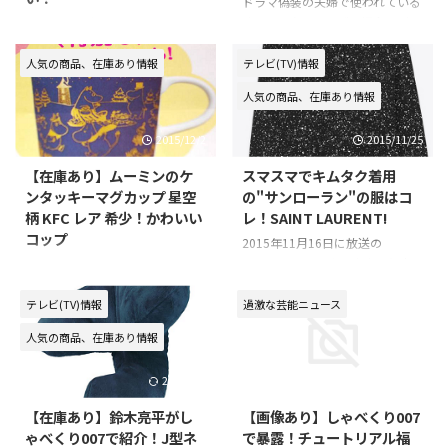
ドラマ偽装の夫婦で使われている
オシャレなストーブの紹介！ オ
日テレの男性アナウンサーの「田
ープニングテーマが流れる場面
中毅」さんが、ZIP（ジップ）で
で、天海祐希の周りの氷を溶かす
共演中のタレント「にわみきほ」
人気の商品、在庫あり情報
テレビ(TV)情報
ために、 沢村一樹が使っている
さんと熱愛がスクープされました
人気の商品、在庫あり情報
石油ストーブが、めちゃくちゃオ
ね。にわみきほって誰！？と気に
シャレですよね！ 気になってど
なって色々調べていたら、セクシ
2015/12/2
2015/11/25
この商品か調べましたので情報を
ーな水着姿の画像を見つけたので
シェア♪ アラジン（Aladdin）
シェアします！お宝ものです(*
【在庫あり】ムーミンのケ
スマスマでキムタク着用
ブルーフレームヒーター 石油ス
´∀｀)♪⇒ 【画像】にわみきほ
ンタッキーマグカップ 星空
の"サンローラン"の服はコ
トーブ ⇒【楽天市場で在庫を見
のセクシー白ビキニ水着姿！
柄 KFC レア 希少！かわいい
レ！SAINT LAURENT!
る】 ⇒【ヤフーショッピングで
コップ
在庫を見る】 アラジンっていう
2015年11月16日に放送の
ブランドのストーブみたいです
SMAP×SMAPでキムタクこと木
最近CMで気になっている商品！
ね！ ドラマ「偽装の夫婦」で使
村拓哉さんが 私服で番組内で登
ケンタッキーフライドチキン
われていたのは、古い型のストー
場していましたね！ 気になって
（KFC）で貰える「ムーミンのマ
テレビ(TV)情報
過激な芸能ニュース
ブでした！ 古い型のよりレ ...
どこのブランドなのか調べました
グカップ（コップ）」！色々なデ
人気の商品、在庫あり情報
ので、みなさんに情報をシェアし
ザインのものがあるみたいです
ます♪ キムタクの私服のブラン
が、レアな「星空」デザインのも
2016/1/9
2015/10/20
ドは「SAINT LAURENT(サンロー
のが、メチャクチャかわいかった
ラン)」 気になるブランドは
です。で、気になってネットショ
【在庫あり】鈴木亮平がし
【画像あり】しゃべくり007
「SAINT LAURENT」というもの
ップで買えないかな～っと探して
ゃべくり007で紹介！J型ネ
で暴露！チュートリアル福
みたいです！ 全身黒のカッコい
みたところ買うことができるネッ