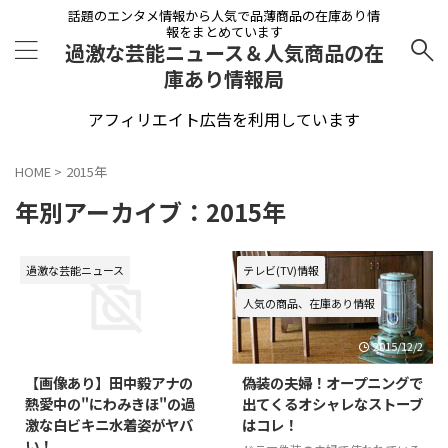
話題のエンタメ情報から人気で品薄商品の在庫あり情
報をまとめています
過激な芸能ニュース＆人気商品の在
庫あり情報局
アフィリエイト広告を利用しています
HOME
>
2015年
年別アーカイブ：2015年
過激な芸能ニュース
テレビ(TV)情報
人気の商品、在庫あり情報
2015/12/14
2015/12/2
【画像あり】田中毅アナの
偽装の夫婦！オープニングで
熱愛中の"にわみきほ"の過
出てくるオシャレなストーブ
激な白ビキニ水着姿がヤバ
はコレ！
い！