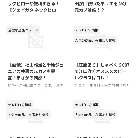
ックピローが便利すぎる！
田が口説いたホリエモンの
いコーディネートでしたが、 全
トショップを見つけたので情報を
【ジェイガタ ネックピロ
元カノは誰！？
身同じこのブランドでまとめられ
シェアします(*´ω｀*)！⇒ 【在
ウ】
ていました！ キムタク愛用の
庫あり】ムーミンの星空デザイン
２０１５年１０月１９日の月曜日
「SAINT LAURENT」が買えるネ
のマグカップ ケンタッキーフラ
に放送された「しゃべくり００
２０１５年１０月２６日の月曜日
...
イドチキンコラボ！濃紺の色に金
７」！ゲストのホリエモンの暴露
に放送された「しゃべくり００
過激な芸能ニュース
テレビ(TV)情報
色に輝く星のデザイン…配色がオ
が話題になっていますね～何で
７」 この放送回のゲストである
人気の商品、在庫あり情報
シャレで欲しくなっちゃいまし ...
も、昔付き合ってたホリエモンの
「鈴木亮平」さん！ この鈴木亮
元カノ（元彼女）を、チュートリ
平さんが、番組内で紹介したオス
2015/9/29
2015/9/9
アルの福田充徳が口説いていたら
スメの首枕（ネックピロー）！
しいです（笑）チュートリアルの
このネックピローがなんでも、座
【画像】福山雅治と千原ジュ
【在庫あり】しゃべくり007
福田がどんな感じで口説いてきた
ったまま寝る！ ということを突
ニアの共通の元カノを暴
で江口洋介オススメのビー
のかを、付き合っている当時、リ
き詰めたらベストだった！という
露！まさかの偶然！
ルグラスはコレ！
アルタイムで報告を受けていたそ
ことで紹介していました！ これ
うです。福田も「もう別れている
いや～昨日は驚きましたね！お笑
２０１５年９月７日に放送された
ですね♪ ミーハーな僕は2秒で注
と思っていた…」と口説いていた
い芸人の千原ジュニアさんと歌手
しゃべくり００７のゲストに登場
文しました。笑 これで休憩中
事実を認めました！で、そのホリ
で俳優の福山雅治さんが同じ日に
した江口洋介！番組内で、オスス
も、、、 クッキーカッターシャ
エモンの元カノ（元彼女）が誰な
電撃結婚報道！世間を驚かせ話題
メしていたビアグラスが、ハイセ
ーク！！！！
テレビ(TV)情報
テレビ(TV)情報
のか！？気になって調べたとこ
になりましたね！で、この時、思
ンスでした！このグラスで飲んだ
pic.twitter.com/aWdLSukaL1 —
人気の商品、在庫あり情報
人気の商品、在庫あり情報
ろ…正体が判明しましたので、み
ったのが同じ日に結婚報道ってい
らビールがより一層おいしくなり
伊万里 有 (@imari_yu) 2015, 1 ...
なさん ...
う偶然もそうですが、この２人以
そうです♪このビールグラスの気
2015/9/9
2015/9/9
前付き合ってた元カノ（元彼女）
になる正体は…「バカラ オノロ
でも同じ人がいるよな～と思い出
ジービアタンブラー」です！この