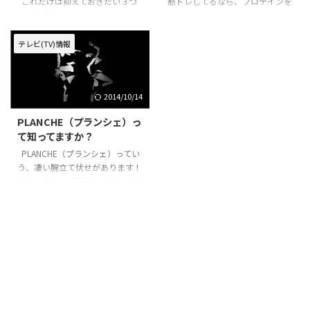
これだけは抑えておきたい３つ
筋トレしてるなら、プロテインを
の超重要なポイントがあります。
飲む機会って結構、あると思いま
①ちゃんとした負荷の筋トレ ②
す。 ただ、このプロテインって味
食事（栄養摂取） ③睡眠 です。
が微妙なものがあったり、毎日飲
テレビ(TV)情報
この３つが全部揃ってないと結
んでると、どうしても飽きてきま
果がでません。 ①の適切な負荷
すよね♪ そこで今回は、毎日の
の筋トレはできている人が多いん
プロテインが楽しみになる！ そ
2014/10/14
ですが、 食事、睡眠がきちんと
んな美味しい飲み方＆プロテイン
できてる人ってなかなかいませ
を紹介します！ YOUTUBEの動画
PLANCHE（プランシェ）っ
ん。 食事ですが、タンパク質に
でいいのがあったので、みなさん
て知ってますか？
ばかり気を使ってる人が多いで
にシェアします＾＾
す。 筋肉を今より大きくしたい
https://www.youtube.com/watc
PLANCHE（プランシェ）ってい
場合、タンパク質より、カロリー
h?v=enOCd1Zl650 これ、実際
う、凄い腕立て伏せがあります！
に気をつけないといけません。
にやってみましたけど、めちゃく
簡単に言うと「足浮き」腕立て伏
カロリーが十分じゃない ...
ちゃ美味しいです！ カフェ ...
せです！ これが、マジで！？っ
ていうくらう見た目のインパクト
がすごいんです＾＾ まずは実践
動画を見てください♪
https://www.youtube.com/watc
h?v=qvYNE5cgBkA どうです
か！？ やばくないですか！？
重力を無視するかのように プッ
シュアップできるみたいですね！