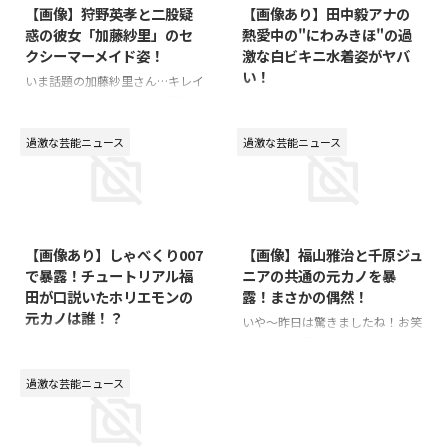
【画像】狩野英孝と二股疑
【画像あり】田中毅アナの
惑の彼女「加藤紗里」のセ
熱愛中の"にわみきほ"の過
クシーマーメイド姿！
激な白ビキニ水着姿がヤバ
い！
いま話題の加藤紗里さん…キレイ
ですよね。狩野英孝さんの現在の
日テレの男性アナウンサーの「田
本命の彼女みたいですが、真実は
中毅」さんが、ZIP（ジップ）で
どうなんでしょうか…(*´ω｀*)？
共演中のタレント「にわみきほ」
過激な芸能ニュース
過激な芸能ニュース
そんな加藤紗里さんのレア画像を
さんと熱愛がスクープされました
発見したので、みなさんにシェア
ね。にわみきほって誰！？と気に
します♪⇒ 【お宝画像】「加藤
なって色々調べていたら、セクシ
2015/10/20
2015/9/29
紗里」のセクシーマーメイド姿
ーな水着姿の画像を見つけたので
シェアします！お宝ものです(*
【画像あり】しゃべくり007
【画像】福山雅治と千原ジュ
´∀｀)♪⇒ 【画像】にわみきほ
で暴露！チュートリアル福
ニアの共通の元カノを暴
のセクシー白ビキニ水着姿！
田が口説いたホリエモンの
露！まさかの偶然！
元カノは誰！？
いや～昨日は驚きましたね！お笑
い芸人の千原ジュニアさんと歌手
２０１５年１０月１９日の月曜日
で俳優の福山雅治さんが同じ日に
に放送された「しゃべくり００
電撃結婚報道！世間を驚かせ話題
７」！ゲストのホリエモンの暴露
過激な芸能ニュース
になりましたね！で、この時、思
が話題になっていますね～何で
ったのが同じ日に結婚報道ってい
も、昔付き合ってたホリエモンの
う偶然もそうですが、この２人以
元カノ（元彼女）を、チュートリ