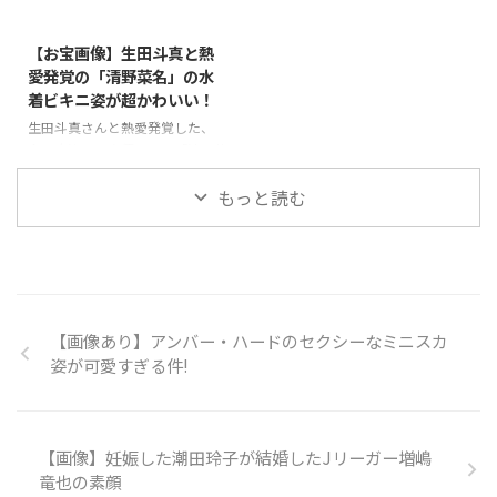
2015/8/27
前付き合ってた元カノ（元彼女）
アルの福田充徳が口説いていたら
でも同じ人がいるよな～と思い出
しいです（笑）チュートリアルの
【お宝画像】生田斗真と熱
しました！ということで、この福
福田がどんな感じで口説いてきた
愛発覚の「清野菜名」の水
山雅治さんと千原ジュニアさんと
のかを、付き合っている当時、リ
着ビキニ姿が超かわいい！
過去熱愛報道された女優さんの正
アルタイムで報告を受けていたそ
体を実名暴露(*´∀｀)♪⇒ 【画
うです。福田も「もう別れている
生田斗真さんと熱愛発覚した、
像あり】福山雅治と千原ジュニア
と思っていた…」と口説いていた
今、大注目の女優さんの「清野菜
共通の元カノ！この人、今どう思
事実を認めました！で、そのホリ
名」！この女優さんについて調べ
っているんでしょうね～元カレが
エモンの元カノ（元彼女）が誰な
ていたところ。。。激カワな水着
もっと読む
同時に結婚って、ビックリし ...
のか！？気になって調べたとこ
写真を発見しました！みなさんに
ろ…正体が判明しましたので、み
シェア♪⇒ 【お宝画像】「清野
なさん ...
菜名」の超かわいい水着姿♪
【画像あり】アンバー・ハードのセクシーなミニスカ
姿が可愛すぎる件!
【画像】妊娠した潮田玲子が結婚したJリーガー増嶋
竜也の素顔