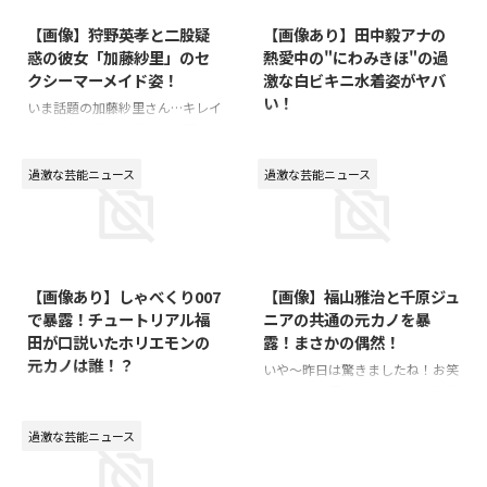
【画像】狩野英孝と二股疑
【画像あり】田中毅アナの
惑の彼女「加藤紗里」のセ
熱愛中の"にわみきほ"の過
クシーマーメイド姿！
激な白ビキニ水着姿がヤバ
い！
いま話題の加藤紗里さん…キレイ
ですよね。狩野英孝さんの現在の
日テレの男性アナウンサーの「田
本命の彼女みたいですが、真実は
中毅」さんが、ZIP（ジップ）で
どうなんでしょうか…(*´ω｀*)？
共演中のタレント「にわみきほ」
過激な芸能ニュース
過激な芸能ニュース
そんな加藤紗里さんのレア画像を
さんと熱愛がスクープされました
発見したので、みなさんにシェア
ね。にわみきほって誰！？と気に
します♪⇒ 【お宝画像】「加藤
なって色々調べていたら、セクシ
2015/10/20
2015/9/29
紗里」のセクシーマーメイド姿
ーな水着姿の画像を見つけたので
シェアします！お宝ものです(*
【画像あり】しゃべくり007
【画像】福山雅治と千原ジュ
´∀｀)♪⇒ 【画像】にわみきほ
で暴露！チュートリアル福
ニアの共通の元カノを暴
のセクシー白ビキニ水着姿！
田が口説いたホリエモンの
露！まさかの偶然！
元カノは誰！？
いや～昨日は驚きましたね！お笑
い芸人の千原ジュニアさんと歌手
２０１５年１０月１９日の月曜日
で俳優の福山雅治さんが同じ日に
に放送された「しゃべくり００
電撃結婚報道！世間を驚かせ話題
７」！ゲストのホリエモンの暴露
過激な芸能ニュース
になりましたね！で、この時、思
が話題になっていますね～何で
ったのが同じ日に結婚報道ってい
も、昔付き合ってたホリエモンの