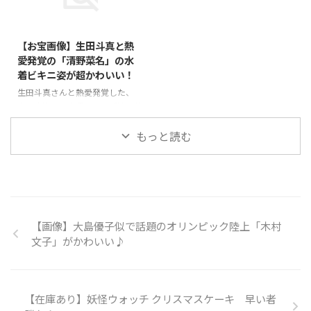
う偶然もそうですが、この２人以
元カノ（元彼女）を、チュートリ
2015/8/27
前付き合ってた元カノ（元彼女）
アルの福田充徳が口説いていたら
でも同じ人がいるよな～と思い出
しいです（笑）チュートリアルの
【お宝画像】生田斗真と熱
しました！ということで、この福
福田がどんな感じで口説いてきた
愛発覚の「清野菜名」の水
山雅治さんと千原ジュニアさんと
のかを、付き合っている当時、リ
着ビキニ姿が超かわいい！
過去熱愛報道された女優さんの正
アルタイムで報告を受けていたそ
体を実名暴露(*´∀｀)♪⇒ 【画
うです。福田も「もう別れている
生田斗真さんと熱愛発覚した、
像あり】福山雅治と千原ジュニア
と思っていた…」と口説いていた
今、大注目の女優さんの「清野菜
共通の元カノ！この人、今どう思
事実を認めました！で、そのホリ
名」！この女優さんについて調べ
っているんでしょうね～元カレが
エモンの元カノ（元彼女）が誰な
ていたところ。。。激カワな水着
もっと読む
同時に結婚って、ビックリし ...
のか！？気になって調べたとこ
写真を発見しました！みなさんに
ろ…正体が判明しましたので、み
シェア♪⇒ 【お宝画像】「清野
なさん ...
菜名」の超かわいい水着姿♪
【画像】大島優子似で話題のオリンピック陸上「木村
文子」がかわいい♪
【在庫あり】妖怪ウォッチ クリスマスケーキ 早い者