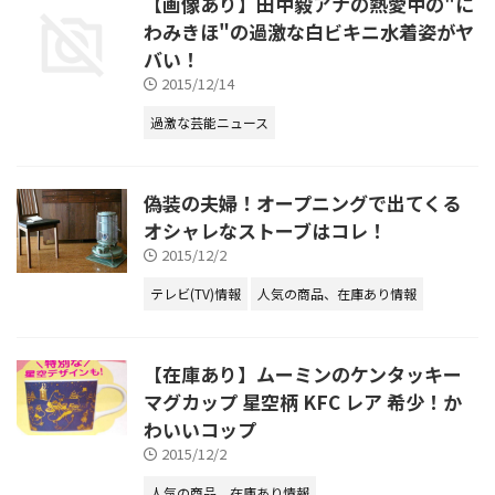
【画像あり】田中毅アナの熱愛中の"に
わみきほ"の過激な白ビキニ水着姿がヤ
バい！
2015/12/14
過激な芸能ニュース
偽装の夫婦！オープニングで出てくる
オシャレなストーブはコレ！
2015/12/2
テレビ(TV)情報
人気の商品、在庫あり情報
【在庫あり】ムーミンのケンタッキー
マグカップ 星空柄 KFC レア 希少！か
わいいコップ
2015/12/2
人気の商品、在庫あり情報