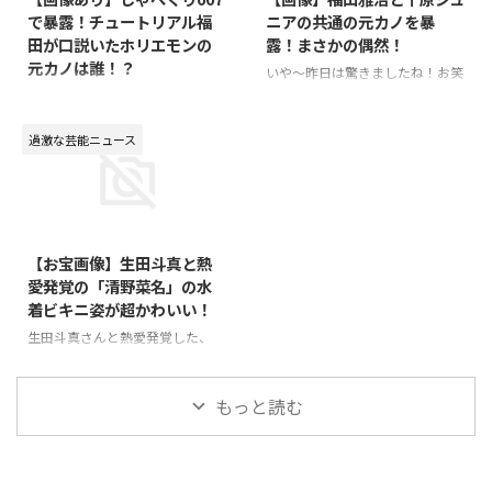
´∀｀)♪⇒ 【画像】にわみきほ
で暴露！チュートリアル福
ニアの共通の元カノを暴
のセクシー白ビキニ水着姿！
田が口説いたホリエモンの
露！まさかの偶然！
元カノは誰！？
いや～昨日は驚きましたね！お笑
い芸人の千原ジュニアさんと歌手
２０１５年１０月１９日の月曜日
で俳優の福山雅治さんが同じ日に
に放送された「しゃべくり００
電撃結婚報道！世間を驚かせ話題
７」！ゲストのホリエモンの暴露
過激な芸能ニュース
になりましたね！で、この時、思
が話題になっていますね～何で
ったのが同じ日に結婚報道ってい
も、昔付き合ってたホリエモンの
う偶然もそうですが、この２人以
元カノ（元彼女）を、チュートリ
2015/8/27
前付き合ってた元カノ（元彼女）
アルの福田充徳が口説いていたら
でも同じ人がいるよな～と思い出
しいです（笑）チュートリアルの
【お宝画像】生田斗真と熱
しました！ということで、この福
福田がどんな感じで口説いてきた
愛発覚の「清野菜名」の水
山雅治さんと千原ジュニアさんと
のかを、付き合っている当時、リ
着ビキニ姿が超かわいい！
過去熱愛報道された女優さんの正
アルタイムで報告を受けていたそ
体を実名暴露(*´∀｀)♪⇒ 【画
うです。福田も「もう別れている
生田斗真さんと熱愛発覚した、
像あり】福山雅治と千原ジュニア
と思っていた…」と口説いていた
今、大注目の女優さんの「清野菜
共通の元カノ！この人、今どう思
事実を認めました！で、そのホリ
名」！この女優さんについて調べ
っているんでしょうね～元カレが
エモンの元カノ（元彼女）が誰な
ていたところ。。。激カワな水着
もっと読む
同時に結婚って、ビックリし ...
のか！？気になって調べたとこ
写真を発見しました！みなさんに
ろ…正体が判明しましたので、み
シェア♪⇒ 【お宝画像】「清野
なさん ...
菜名」の超かわいい水着姿♪