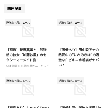
関連記事
過激な芸能ニュース
過激な芸能ニュース
2016/2/6
2015/12/14
【画像】狩野英孝と二股疑
【画像あり】田中毅アナの
惑の彼女「加藤紗里」のセ
熱愛中の"にわみきほ"の過
クシーマーメイド姿！
激な白ビキニ水着姿がヤバ
い！
いま話題の加藤紗里さん…キレイ
ですよね。狩野英孝さんの現在の
日テレの男性アナウンサーの「田
本命の彼女みたいですが、真実は
中毅」さんが、ZIP（ジップ）で
どうなんでしょうか…(*´ω｀*)？
共演中のタレント「にわみきほ」
過激な芸能ニュース
過激な芸能ニュース
そんな加藤紗里さんのレア画像を
さんと熱愛がスクープされました
発見したので、みなさんにシェア
ね。にわみきほって誰！？と気に
します♪⇒ 【お宝画像】「加藤
なって色々調べていたら、セクシ
2015/10/20
2015/9/29
紗里」のセクシーマーメイド姿
ーな水着姿の画像を見つけたので
シェアします！お宝ものです(*
【画像あり】しゃべくり007
【画像】福山雅治と千原ジュ