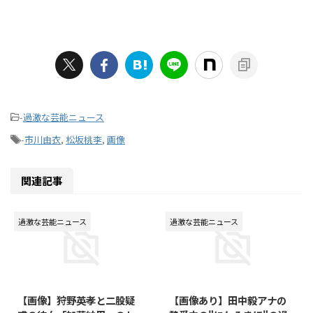
-
過激な芸能ニュース
-
市川由衣
,
松坂桃李
,
画像
関連記事
過激な芸能ニュース
過激な芸能ニュース
2016/2/6
2015/12/14
【画像】狩野英孝と二股疑
【画像あり】田中毅アナの