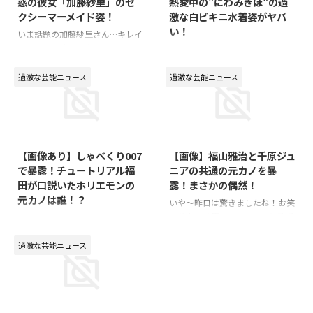
惑の彼女「加藤紗里」のセ
熱愛中の"にわみきほ"の過
クシーマーメイド姿！
激な白ビキニ水着姿がヤバ
い！
いま話題の加藤紗里さん…キレイ
ですよね。狩野英孝さんの現在の
日テレの男性アナウンサーの「田
本命の彼女みたいですが、真実は
中毅」さんが、ZIP（ジップ）で
どうなんでしょうか…(*´ω｀*)？
共演中のタレント「にわみきほ」
過激な芸能ニュース
過激な芸能ニュース
そんな加藤紗里さんのレア画像を
さんと熱愛がスクープされました
発見したので、みなさんにシェア
ね。にわみきほって誰！？と気に
します♪⇒ 【お宝画像】「加藤
なって色々調べていたら、セクシ
2015/10/20
2015/9/29
紗里」のセクシーマーメイド姿
ーな水着姿の画像を見つけたので
シェアします！お宝ものです(*
【画像あり】しゃべくり007
【画像】福山雅治と千原ジュ
´∀｀)♪⇒ 【画像】にわみきほ
で暴露！チュートリアル福
ニアの共通の元カノを暴
のセクシー白ビキニ水着姿！
田が口説いたホリエモンの
露！まさかの偶然！
元カノは誰！？
いや～昨日は驚きましたね！お笑
い芸人の千原ジュニアさんと歌手
２０１５年１０月１９日の月曜日
で俳優の福山雅治さんが同じ日に
に放送された「しゃべくり００
電撃結婚報道！世間を驚かせ話題
７」！ゲストのホリエモンの暴露
過激な芸能ニュース
になりましたね！で、この時、思
が話題になっていますね～何で
ったのが同じ日に結婚報道ってい
も、昔付き合ってたホリエモンの
う偶然もそうですが、この２人以
元カノ（元彼女）を、チュートリ
2015/8/27
前付き合ってた元カノ（元彼女）
アルの福田充徳が口説いていたら