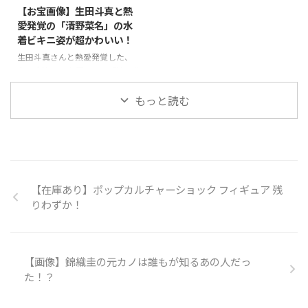
でも同じ人がいるよな～と思い出
しいです（笑）チュートリアルの
【お宝画像】生田斗真と熱
しました！ということで、この福
福田がどんな感じで口説いてきた
愛発覚の「清野菜名」の水
山雅治さんと千原ジュニアさんと
のかを、付き合っている当時、リ
着ビキニ姿が超かわいい！
過去熱愛報道された女優さんの正
アルタイムで報告を受けていたそ
体を実名暴露(*´∀｀)♪⇒ 【画
うです。福田も「もう別れている
生田斗真さんと熱愛発覚した、
像あり】福山雅治と千原ジュニア
と思っていた…」と口説いていた
今、大注目の女優さんの「清野菜
共通の元カノ！この人、今どう思
事実を認めました！で、そのホリ
名」！この女優さんについて調べ
っているんでしょうね～元カレが
エモンの元カノ（元彼女）が誰な
ていたところ。。。激カワな水着
もっと読む
同時に結婚って、ビックリし ...
のか！？気になって調べたとこ
写真を発見しました！みなさんに
ろ…正体が判明しましたので、み
シェア♪⇒ 【お宝画像】「清野
なさん ...
菜名」の超かわいい水着姿♪
【在庫あり】ポップカルチャーショック フィギュア 残
りわずか！
【画像】錦織圭の元カノは誰もが知るあの人だっ
た！？