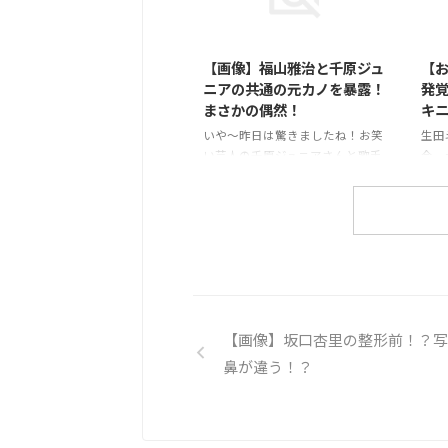
紗里」のセクシーマーメイド姿
シェ
2015/9/29
´∀
のセ
【画像】福山雅治と千原ジュ
【
ニアの共通の元カノを暴露！
発
まさかの偶然！
キ
いや～昨日は驚きましたね！お笑
生田
い芸人の千原ジュニアさんと歌手
今、
で俳優の福山雅治さんが同じ日に
名」
電撃結婚報道！世間を驚かせ話題
てい
になりましたね！で、この時、思
写真
ったのが同じ日に結婚報道ってい
シェ
う偶然もそうですが、この２人以
菜名
前付き合ってた元カノ（元彼女）
でも同じ人がいるよな～と思い出
しました！ということで、この福
山雅治さんと千原ジュニアさんと
【画像】坂口杏里の整形前！？写
過去熱愛報道された女優さんの正
鼻が違う！？
体を実名暴露(*´∀｀)♪⇒ 【画
像あり】福山雅治と千原ジュニア
共通の元カノ！この人、今どう思
っているんでしょうね～元カレが