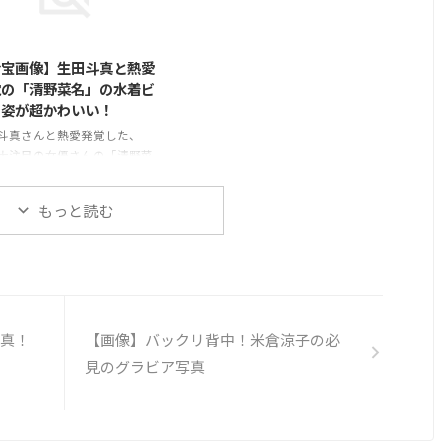
アします！お宝ものです(*
アルの福田充徳が口説いていたら
2015/8/27
｀)♪⇒ 【画像】にわみきほ
しいです（笑）チュートリアルの
クシー白ビキニ水着姿！
福田がどんな感じで口説いてきた
お宝画像】生田斗真と熱愛
のかを、付き合っている当時、リ
覚の「清野菜名」の水着ビ
アルタイムで報告を受けていたそ
ニ姿が超かわいい！
うです。福田も「もう別れている
斗真さんと熱愛発覚した、
と思っていた…」と口説いていた
大注目の女優さんの「清野菜
事実を認めました！で、そのホリ
！この女優さんについて調べ
エモンの元カノ（元彼女）が誰な
たところ。。。激カワな水着
のか！？気になって調べたとこ
もっと読む
を発見しました！みなさんに
ろ…正体が判明しましたので、み
ア♪⇒ 【お宝画像】「清野
なさん ...
」の超かわいい水着姿♪
真！
【画像】バックリ背中！米倉涼子の必
見のグラビア写真