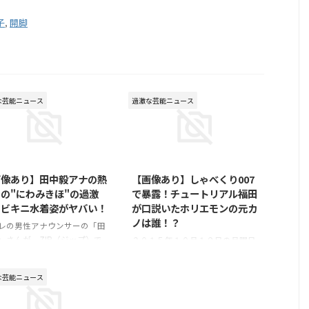
子
,
開脚
な芸能ニュース
過激な芸能ニュース
2015/12/14
2015/10/20
画像あり】田中毅アナの熱
【画像あり】しゃべくり007
の"にわみきほ"の過激
で暴露！チュートリアル福田
白ビキニ水着姿がヤバい！
が口説いたホリエモンの元カ
ノは誰！？
レの男性アナウンサーの「田
」さんが、ZIP（ジップ）で
２０１５年１０月１９日の月曜日
中のタレント「にわみきほ」
に放送された「しゃべくり００
と熱愛がスクープされました
７」！ゲストのホリエモンの暴露
な芸能ニュース
にわみきほって誰！？と気に
が話題になっていますね～何で
て色々調べていたら、セクシ
も、昔付き合ってたホリエモンの
水着姿の画像を見つけたので
元カノ（元彼女）を、チュートリ