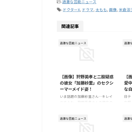
-
過激な芸能ニュース
-
ドクターX
,
ドラマ
,
太もも
,
画像
,
米倉涼
関連記事
過激な芸能ニュース
過激
2016/2/6
【画像】狩野英孝と二股疑惑
【
の彼女「加藤紗里」のセクシ
愛中
ーマーメイド姿！
な
いま話題の加藤紗里さん…キレイ
日テ
ですよね。狩野英孝さんの現在の
中毅
本命の彼女みたいですが、真実は
共演
どうなんでしょうか…(*´ω｀*)？
さん
過激な芸能ニュース
過激
そんな加藤紗里さんのレア画像を
ね。
発見したので、みなさんにシェア
なっ
します♪⇒ 【お宝画像】「加藤
ーな