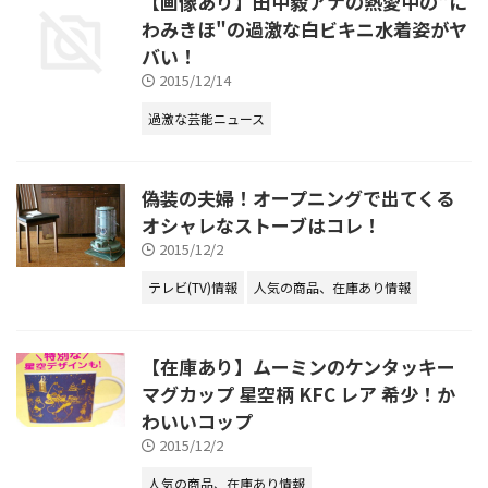
【画像あり】田中毅アナの熱愛中の"に
わみきほ"の過激な白ビキニ水着姿がヤ
バい！
2015/12/14
過激な芸能ニュース
偽装の夫婦！オープニングで出てくる
オシャレなストーブはコレ！
2015/12/2
テレビ(TV)情報
人気の商品、在庫あり情報
【在庫あり】ムーミンのケンタッキー
マグカップ 星空柄 KFC レア 希少！か
わいいコップ
2015/12/2
人気の商品、在庫あり情報