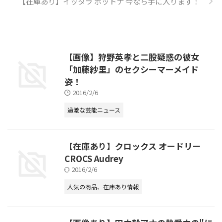
【在庫あり】イッタラ ボットナ 今なら手に入ります！
ーク！！！！
pic.twitter.com/aWdLSukaL1 —
伊万里 有 (@imari_yu) 2015, 1 ...
【画像】狩野英孝と二股疑惑の彼女
「加藤紗里」のセクシーマーメイド
姿！
2016/2/6
過激な芸能ニュース
【在庫あり】クロックス オードリー
CROCS Audrey
2016/2/6
人気の商品、在庫あり情報