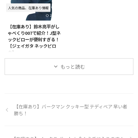
ので、みなさんに情報をシェアし
ザインのものがあるみたいです
人気の商品、在庫あり情報
ます♪ キムタクの私服のブラン
が、レアな「星空」デザインのも
2016/1/9
ドは「SAINT LAURENT(サンロー
のが、メチャクチャかわいかった
ラン)」 気になるブランドは
です。で、気になってネットショ
【在庫あり】鈴木亮平がし
「SAINT LAURENT」というもの
ップで買えないかな～っと探して
ゃべくり007で紹介！J型ネ
みたいです！ 全身黒のカッコい
みたところ買うことができるネッ
ックピローが便利すぎる！
いコーディネートでしたが、 全
トショップを見つけたので情報を
【ジェイガタ ネックピロ
身同じこのブランドでまとめられ
シェアします(*´ω｀*)！⇒ 【在
ウ】
ていました！ キムタク愛用の
庫あり】ムーミンの星空デザイン
「SAINT LAURENT」が買えるネ
のマグカップ ケンタッキーフラ
２０１５年１０月２６日の月曜日
...
イドチキンコラボ！濃紺の色に金
もっと読む
に放送された「しゃべくり００
色に輝く星のデザイン…配色がオ
７」 この放送回のゲストである
シャレで欲しくなっちゃいまし ...
「鈴木亮平」さん！ この鈴木亮
平さんが、番組内で紹介したオス
スメの首枕（ネックピロー）！
このネックピローがなんでも、座
ったまま寝る！ ということを突
【在庫あり】バークマン クッキー型 テディベア 早い者
き詰めたらベストだった！という
勝ち！
ことで紹介していました！ これ
ですね♪ ミーハーな僕は2秒で注
文しました。笑 これで休憩中
も、、、 クッキーカッターシャ