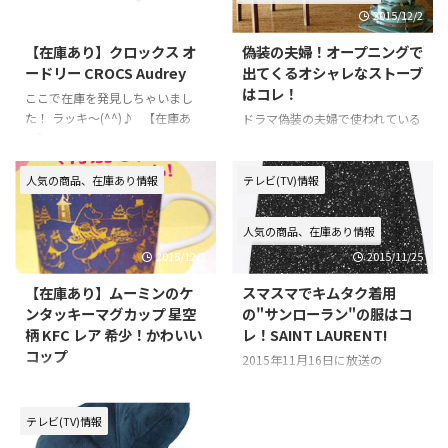
2016/2/6
2015/12/2
【在庫あり】クロックス オ
偽装の夫婦！オープニングで
ードリー CROCS Audrey
出てくるオシャレなストーブ
はコレ！
ここで在庫を発見しちゃいまし
た！ ラッキ～(^^)♪ 【在庫あ
ドラマ偽装の夫婦で使われている
り】クロックス オードリー
オシャレなストーブの紹介！ オ
CROCS Audrey ネット通販情
ープニングテーマが流れる場面
報！ ⇒ 【楽天市場で在庫を確
で、天海祐希の周りの氷を溶かす
人気の商品、在庫あり情報
テレビ(TV)情報
認♪】 ⇒ 【ヤフーショッピン
ために、 沢村一樹が使っている
グで在庫を確認！】 ⇒ 【上の
石油ストーブが、めちゃくちゃオ
人気の商品、在庫あり情報
２つでも見つからなかったらココ
シャレですよね！ 気になってど
2015/12/2
2015/11/25
をチェック！】
この商品か調べましたので情報を
シェア♪ アラジン（Aladdin）
【在庫あり】ムーミンのケ
スマスマでキムタク着用
ブルーフレームヒーター 石油ス
ンタッキーマグカップ 星空
の"サンローラン"の服はコ
トーブ ⇒【楽天市場で在庫を見
柄 KFC レア 希少！かわいい
レ！SAINT LAURENT!
る】 ⇒【ヤフーショッピングで
コップ
在庫を見る】 アラジンっていう
2015年11月16日に放送の
ブランドのストーブみたいです
SMAP×SMAPでキムタクこと木
最近CMで気になっている商品！
ね！ ドラマ「偽装の夫婦」で使
村拓哉さんが 私服で番組内で登
ケンタッキーフライドチキン
われていたのは、古い型のストー
場していましたね！ 気になって
（KFC）で貰える「ムーミンのマ
テレビ(TV)情報
ブでした！ 古い型のよりレ ...
どこのブランドなのか調べました
グカップ（コップ）」！色々なデ