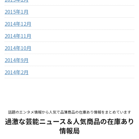
2015年1月
2014年12月
2014年11月
2014年10月
2014年9月
2014年2月
話題のエンタメ情報から人気で品薄商品の在庫あり情報をまとめています
過激な芸能ニュース＆人気商品の在庫あり
情報局