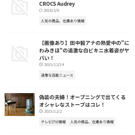
CROCS Audrey
2016/2/6
人気の商品、在庫あり情報
【画像あり】田中毅アナの熱愛中の"に
わみきほ"の過激な白ビキニ水着姿がヤ
バい！
2015/12/14
過激な芸能ニュース
偽装の夫婦！オープニングで出てくる
オシャレなストーブはコレ！
2015/12/2
テレビ(TV)情報
人気の商品、在庫あり情報