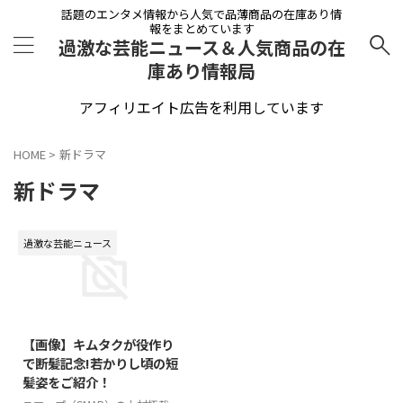
話題のエンタメ情報から人気で品薄商品の在庫あり情
報をまとめています
過激な芸能ニュース＆人気商品の在
庫あり情報局
アフィリエイト広告を利用しています
HOME
>
新ドラマ
新ドラマ
過激な芸能ニュース
2015/2/16
【画像】キムタクが役作り
で断髪記念!若かりし頃の短
髪姿をご紹介！