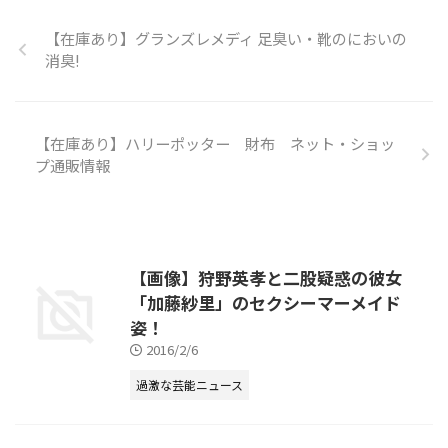
このネックピローがなんでも、座
ったまま寝る！ ということを突
【在庫あり】グランズレメディ 足臭い・靴のにおいの
き詰めたらベストだった！という
消臭!
ことで紹介していました！ これ
ですね♪ ミーハーな僕は2秒で注
文しました。笑 これで休憩中
も、、、 クッキーカッターシャ
【在庫あり】ハリーポッター 財布 ネット・ショッ
ーク！！！！
プ通販情報
pic.twitter.com/aWdLSukaL1 —
伊万里 有 (@imari_yu) 2015, 1 ...
【画像】狩野英孝と二股疑惑の彼女
「加藤紗里」のセクシーマーメイド
姿！
2016/2/6
過激な芸能ニュース