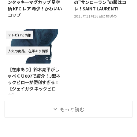
ンタッキーマグカップ 星空
の"サンローラン"の服はコ
トーブ ⇒【楽天市場で在庫を見
柄 KFC レア 希少！かわいい
レ！SAINT LAURENT!
る】 ⇒【ヤフーショッピングで
コップ
在庫を見る】 アラジンっていう
2015年11月16日に放送の
ブランドのストーブみたいです
SMAP×SMAPでキムタクこと木
最近CMで気になっている商品！
ね！ ドラマ「偽装の夫婦」で使
村拓哉さんが 私服で番組内で登
ケンタッキーフライドチキン
われていたのは、古い型のストー
場していましたね！ 気になって
（KFC）で貰える「ムーミンのマ
テレビ(TV)情報
ブでした！ 古い型のよりレ ...
どこのブランドなのか調べました
グカップ（コップ）」！色々なデ
ので、みなさんに情報をシェアし
ザインのものがあるみたいです
人気の商品、在庫あり情報
ます♪ キムタクの私服のブラン
が、レアな「星空」デザインのも
2016/1/9
ドは「SAINT LAURENT(サンロー
のが、メチャクチャかわいかった
ラン)」 気になるブランドは
です。で、気になってネットショ
【在庫あり】鈴木亮平がし
「SAINT LAURENT」というもの
ップで買えないかな～っと探して
ゃべくり007で紹介！J型ネ
みたいです！ 全身黒のカッコい
みたところ買うことができるネッ
ックピローが便利すぎる！
いコーディネートでしたが、 全
トショップを見つけたので情報を
【ジェイガタ ネックピロ
身同じこのブランドでまとめられ
シェアします(*´ω｀*)！⇒ 【在
ウ】
ていました！ キムタク愛用の
庫あり】ムーミンの星空デザイン
「SAINT LAURENT」が買えるネ
のマグカップ ケンタッキーフラ
２０１５年１０月２６日の月曜日
...
イドチキンコラボ！濃紺の色に金
もっと読む
に放送された「しゃべくり００
色に輝く星のデザイン…配色がオ
７」 この放送回のゲストである
シャレで欲しくなっちゃいまし ...
「鈴木亮平」さん！ この鈴木亮
平さんが、番組内で紹介したオス
スメの首枕（ネックピロー）！