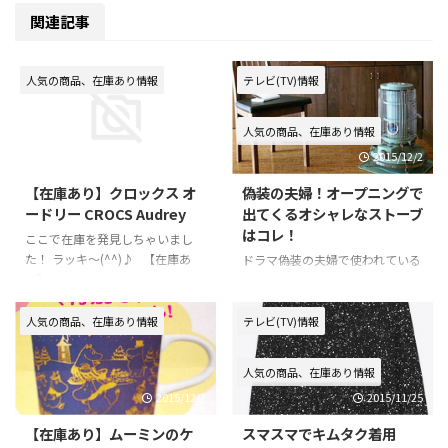
関連記事
人気の商品、在庫あり情報
テレビ(TV)情報
人気の商品、在庫あり情報
2016/2/6
2015/12/2
【在庫あり】クロックス オ
偽装の夫婦！オープニングで
ードリー CROCS Audrey
出てくるオシャレなストーブ
はコレ！
ここで在庫を発見しちゃいまし
た！ ラッキ～(^^)♪ 【在庫あ
ドラマ偽装の夫婦で使われている
り】クロックス オードリー
オシャレなストーブの紹介！ オ
CROCS Audrey ネット通販情
ープニングテーマが流れる場面
報！ ⇒ 【楽天市場で在庫を確
で、天海祐希の周りの氷を溶かす
人気の商品、在庫あり情報
テレビ(TV)情報
認♪】 ⇒ 【ヤフーショッピン
ために、 沢村一樹が使っている
グで在庫を確認！】 ⇒ 【上の
石油ストーブが、めちゃくちゃオ
人気の商品、在庫あり情報
２つでも見つからなかったらココ
シャレですよね！ 気になってど
2015/12/2
2015/11/25
をチェック！】
この商品か調べましたので情報を
シェア♪ アラジン（Aladdin）
【在庫あり】ムーミンのケ
スマスマでキムタク着用
ブルーフレームヒーター 石油ス