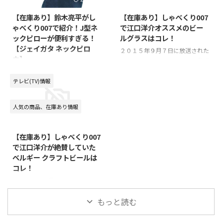
この商品か調べましたので情報を
ドは「SAINT LAURENT(サンロー
シェア♪ アラジン（Aladdin）
ラン)」 気になるブランドは
【在庫あり】鈴木亮平がし
【在庫あり】しゃべくり007
ブルーフレームヒーター 石油ス
「SAINT LAURENT」というもの
ゃべくり007で紹介！J型ネ
で江口洋介オススメのビー
トーブ ⇒【楽天市場で在庫を見
みたいです！ 全身黒のカッコい
ックピローが便利すぎる！
ルグラスはコレ！
る】 ⇒【ヤフーショッピングで
いコーディネートでしたが、 全
【ジェイガタ ネックピロ
在庫を見る】 アラジンっていう
身同じこのブランドでまとめられ
２０１５年９月７日に放送された
ウ】
ブランドのストーブみたいです
ていました！ キムタク愛用の
しゃべくり００７のゲストに登場
ね！ ドラマ「偽装の夫婦」で使
「SAINT LAURENT」が買えるネ
した江口洋介！番組内で、オスス
２０１５年１０月２６日の月曜日
われていたのは、古い型のストー
...
メしていたビアグラスが、ハイセ
に放送された「しゃべくり００
テレビ(TV)情報
ブでした！ 古い型のよりレ ...
ンスでした！このグラスで飲んだ
７」 この放送回のゲストである
らビールがより一層おいしくなり
「鈴木亮平」さん！ この鈴木亮
人気の商品、在庫あり情報
そうです♪このビールグラスの気
平さんが、番組内で紹介したオス
2015/9/9
になる正体は…「バカラ オノロ
スメの首枕（ネックピロー）！
ジービアタンブラー」です！この
このネックピローがなんでも、座
【在庫あり】しゃべくり007
バカラのグラスが買える通販ネッ
ったまま寝る！ ということを突
で江口洋介が絶賛していた
トショップを見つけたので情報を
き詰めたらベストだった！という
ベルギー クラフトビールは
シェア♪⇒ 【楽天市場で在庫を
ことで紹介していました！ これ
コレ！
見る】⇒ 【ヤフーショッピング
ですね♪ ミーハーな僕は2秒で注
で在庫を見る】⇒ 【ヤフオクで
文しました。笑 これで休憩中
２０１５年９月７日放送のしゃべ
在庫を見る】 ※ちなみに、この
も、、、 クッキーカッターシャ
くり００７！この放送回で江口洋
時、このグラスで飲んでいたベル
もっと読む
ーク！！！！
介がおすすめしていたベルギービ
ギー クラフトビール ...
pic.twitter.com/aWdLSukaL1 —
ールのネット通販情報を調べまし
伊万里 有 (@imari_yu) 2015, 1 ...
たので、みなさんにご紹介♪商品