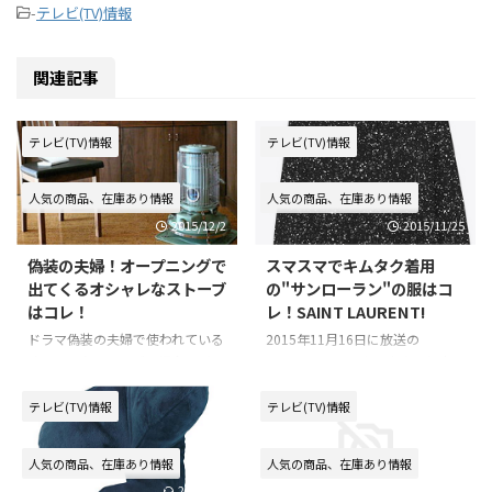
-
テレビ(TV)情報
関連記事
テレビ(TV)情報
テレビ(TV)情報
人気の商品、在庫あり情報
人気の商品、在庫あり情報
2015/12/2
2015/11/25
偽装の夫婦！オープニングで
スマスマでキムタク着用
出てくるオシャレなストーブ
の"サンローラン"の服はコ
はコレ！
レ！SAINT LAURENT!
ドラマ偽装の夫婦で使われている
2015年11月16日に放送の
オシャレなストーブの紹介！ オ
SMAP×SMAPでキムタクこと木
ープニングテーマが流れる場面
村拓哉さんが 私服で番組内で登
で、天海祐希の周りの氷を溶かす
場していましたね！ 気になって
テレビ(TV)情報
テレビ(TV)情報
ために、 沢村一樹が使っている
どこのブランドなのか調べました
石油ストーブが、めちゃくちゃオ
ので、みなさんに情報をシェアし
人気の商品、在庫あり情報
人気の商品、在庫あり情報
シャレですよね！ 気になってど
ます♪ キムタクの私服のブラン
2016/1/9
2015/9/9