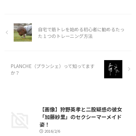
名は、「常陸野ネストビール ホ
ワイトエール」です。⇒ 【楽天
市場で在庫を見る】⇒ 【ヤフー
ショッピングで在庫を見る】
自宅で筋トレを始める初心者に勧めるたっ
⇒ 【ヤフオクで在庫を見る】 ※
た１つのトレーニング方法
ちなみに、このビールを飲むとき
に使っていたビールグラスはコレ
です！⇒ 【在庫あり】しゃべく
り007で江口洋介が絶賛していた
ベルギー クラフトビールはコ
PLANCHE（プランシェ）って知ってます
レ！
か？
【画像】狩野英孝と二股疑惑の彼女
「加藤紗里」のセクシーマーメイド
姿！
2016/2/6